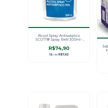
Álcool Spray-Antisséptico
SCOTT® Spray Refil 300ml -
Kimberly Clark
Sa
R$74,90
é
12
x de
R$7,62