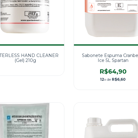
TERLESS HAND CLEANER
Sabonete Espuma Cranbe
(Gel) 210g
Ice 5L Spartan
R$64,90
12
x de
R$6,60