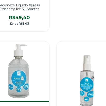
Sabonete Líquido Xpress
Cranberry Ice 5L Spartan
R$49,40
12
x de
R$5,03