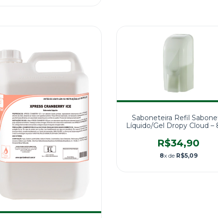
Saboneteira Refil Sabone
Líquido/Gel Dropy Cloud –
ml
R$34,90
8
x de
R$5,09