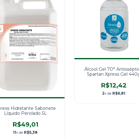
Álcool Gel 70° Antissépti
Spartan Xpress Gel 440
R$12,42
2
x de
R$6,81
ress Hidratante Sabonete
Líquido Perolado 5L
R$49,01
11
x de
R$5,38