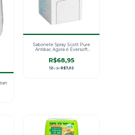
Sabonete Spray Scott Pure
Antibac Agora é Eversoft
Sabonete Spray 1X400ML
R$68,95
12
x de
R$7,02
lean