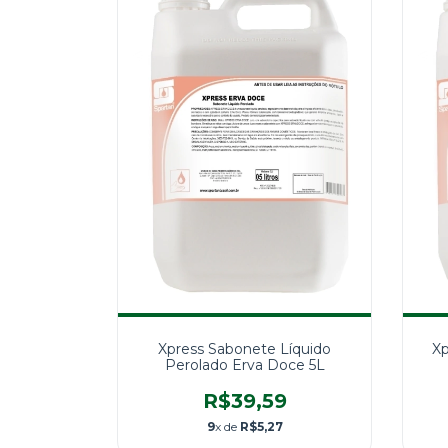
Xpress Sabonete Líquido
Xp
Perolado Erva Doce 5L
R$39,59
9
x de
R$5,27