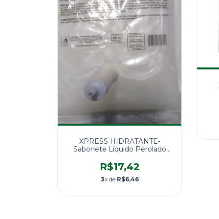
XPRESS HIDRATANTE-
Sabonete Líquido Perolado
1X800g
R$17,42
3
x de
R$6,46