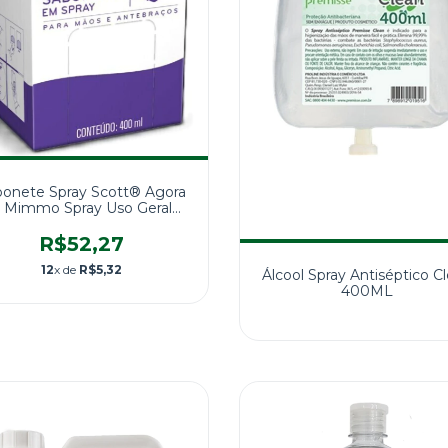
bonete Spray Scott® Agora
 Mimmo Spray Uso Geral
400ml
R$52,27
12
x de
R$5,32
Álcool Spray Antiséptico C
400ML