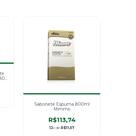
te
 800
Sabonete Espuma 800ml
Mimmo
R$113,74
12
x de
R$11,57