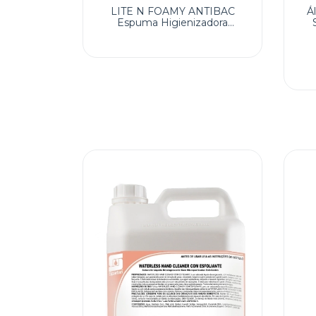
LITE N FOAMY ANTIBAC
Á
Espuma Higienizadora
P/Antissepsia Instantânea das
Mãos (Álcool e Biguanida) 1X