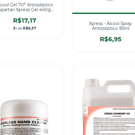
lcool Gel 70° Antisséptico
Spartan Xpress Gel 440g
C/Válvula Pump
R$17,17
Xpress - Álcool Spray
Antisséptico 95ml
3
x de
R$6,37
R$6,95