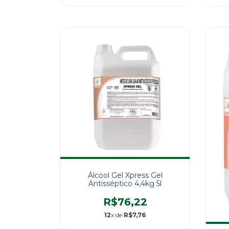
Álcool Gel Xpress Gel
Antisséptico 4,4kg 5l
R$76,22
12
x de
R$7,76