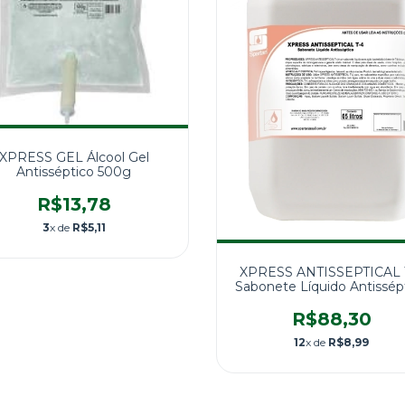
XPRESS GEL Álcool Gel
Antisséptico 500g
R$13,78
3
x de
R$5,11
XPRESS ANTISSEPTICAL 
Sabonete Líquido Antissép
5L
R$88,30
12
x de
R$8,99