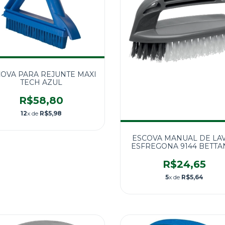
OVA PARA REJUNTE MAXI
TECH AZUL
R$58,80
12
x de
R$5,98
ESCOVA MANUAL DE LA
ESFREGONA 9144 BETTA
R$24,65
5
x de
R$5,64