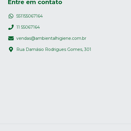
Entre em contato
551155067164
11 55067164
vendas@ambientalhigiene.com.br
Rua Damásio Rodrigues Gomes, 301