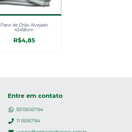
Pano de Chão Alvejado
43x68cm
R$4,85
Entre em contato
551155067164
11 55067164