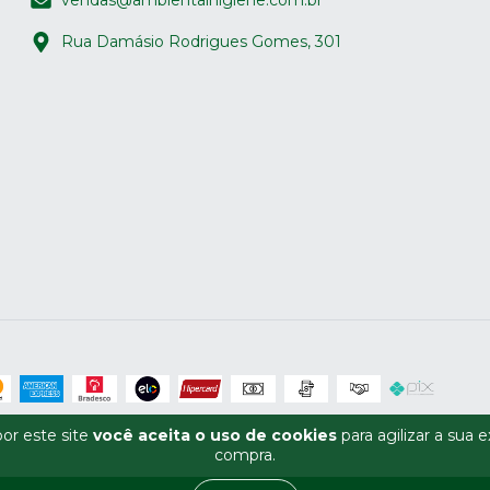
vendas@ambientalhigiene.com.br
Rua Damásio Rodrigues Gomes, 301
or este site
você aceita o uso de cookies
para agilizar a sua 
compra.