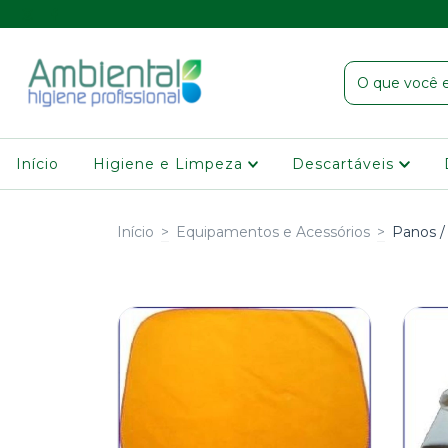
Início
Higiene e Limpeza
Descartáveis
Início
>
Equipamentos e Acessórios
>
Panos /